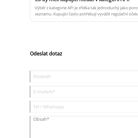
Výběr z kategorie API je zřídka tak jednoduchý jako po
seznamu. Kupující často potřebují vyvážit regulační očeká
technickou podporu, kontinuitu dodávek a praktickou re
po komerční zakázky.
Odeslat dotaz