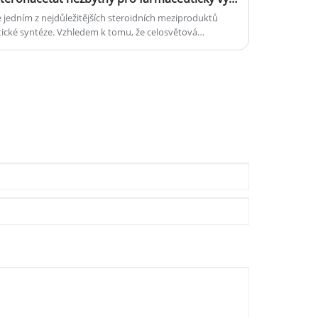
 jedním z nejdůležitějších steroidních meziproduktů
cké syntéze. Vzhledem k tomu, že celosvětová
 hormony neustále roste, výzkumníci a výrobci se stále
oidní sloučeniny, které podporují efektivní výrobní