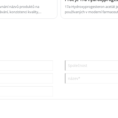
rovnání názvů produktů na
17a-Hydroxyprogesteron acetát je
vání, konzistenci kvality,
používaných v moderní farmaceuti
alitu škálování od hodnocení až
poptávka po lécích souvisejících s
více zaměřují na vysoce čisté ster
procesy.