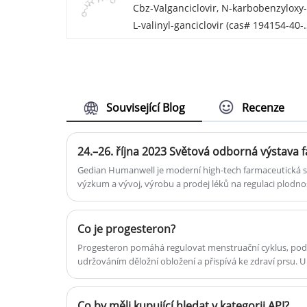
Cbz-Valganciclovir, N-karbobenzyloxy-
L-valinyl-ganciclovir (cas# 194154-40-
je sloučenina užitečná v organické
syntéze.
CAS:194154-40-0
Související Blog
Recenze
Gedian Humanwell je moderní high-tech farmaceutická spo
výzkum a vývoj, výrobu a prodej léků na regulaci plodnos
bude v API Hall, stánek 81B40, vítejte na naší návštěvě!
Co je progesteron?
Progesteron pomáhá regulovat menstruační cyklus, pod
udržováním děložní obložení a přispívá ke zdraví prsu. 
nerovnováhou, neplodnost nebo specifickými zdravotní
doplňkový progesteron.
Co by měli kupující hledat v kategorii API?