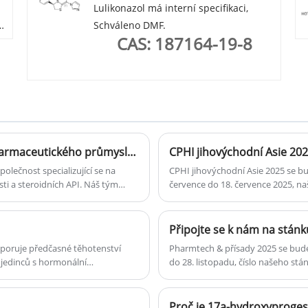
Lulikonazol má interní specifikaci,
0)
Schváleno DMF.
CAS: 187164-19-8
24.–26. října 2023 Světová odborná výstava farmaceutického průmyslu CPHI ve Španělsku
CPHI jihovýchodní Asie 202
lečnost specializující se na
CPHI jihovýchodní Asie 2025 se bu
ti a steroidních API. Náš tým
července do 18. července 2025, naš
poruje předčasné těhotenství
​Pharmtech & přísady 2025 se bud
U jedinců s hormonální
do 28. listopadu, číslo našeho stá
mi stavy může být nezbytný