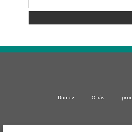
Domov
O nás
pro
Adres