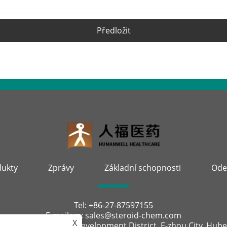
Předložit
dukty
Zprávy
Základní schopnosti
Ode
Tel:
+86-27-87597155
E-mailem:
sales@steroid-chem.com
X
a:
Gedian Economic Development District, E-zhou City, Hubei