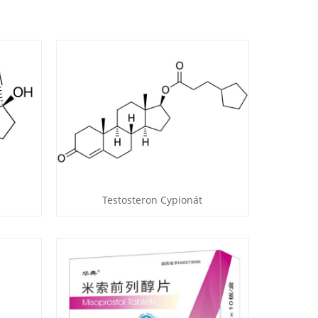
Testosteron Cypionát