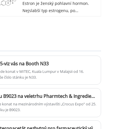
Estron je ženský pohlavní hormon.
Nejslabší typ estrogenu, po
menopauze je obvykle vyšší. Stejně
jako všechny estrogeny, estron
podporuje ženský sexuální vývoj a
funkci. Nízká nebo vysoká hladina
estronu může způsobit příznaky, jako
je nepravidelné krvácení, únava nebo
změny nálad.
5-viz vás na Booth N33
CAS:53-16-7
de konat v MITEC, Kuala Lumpur v Malajsii od 16.
e číslo stánku je N33.
Připojte se k nám na stánku B9023 na veletrhu Pharmtech & Ingredients 2025
e konat na mezinárodním výstavišti „Crocus Expo“ od 25.
nku je B9023.
Proč je 17a-hydroxyprogesteronacetát nezbytný pro farmaceutický výzkum a výrobu steroidních meziproduktů