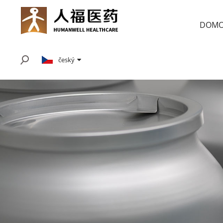
DOM
český