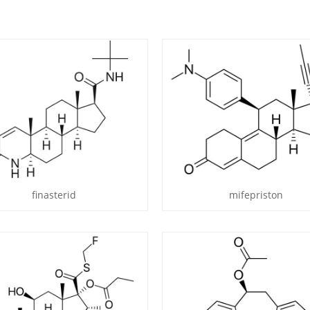
finasterid
mifepriston