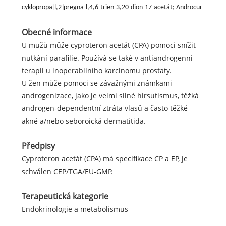
cyklopropa[l,2]pregna-l,4,6-trien-3,20-dion-17-acetát; Androcur
Obecné informace
U mužů může cyproteron acetát (CPA) pomoci snížit
nutkání parafilie. Používá se také v antiandrogenní
terapii u inoperabilního karcinomu prostaty.
U žen může pomoci se závažnými známkami
androgenizace, jako je velmi silné hirsutismus, těžká
androgen-dependentní ztráta vlasů a často těžké
akné a/nebo seboroická dermatitida.
Předpisy
Cyproteron acetát (CPA) má specifikace CP a EP, je
schválen CEP/TGA/EU-GMP.
Terapeutická kategorie
Endokrinologie a metabolismus