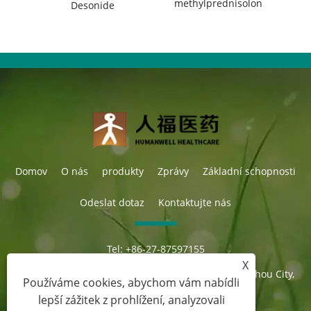
methylprednisolon
Desonide
Domov
O nás
produkty
Zprávy
Základní schopnosti
Odeslat dotaz
Kontaktujte nás
Tel:
+86-27-87597155
E-mailem:
sales@steroid-chem.com
X
Adresa:
Gedian Economic Development District, E-zhou City,
Používáme cookies, abychom vám nabídli
Hubei, Čína.
lepší zážitek z prohlížení, analyzovali