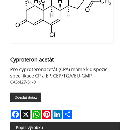
Cyproteron acetát
Pro cyproteronacetát (CPA) máme k dispozici
specifikace CP a EP, CEP/TGA/EU-GMP.
CAS:427-51-0
Odeslat dotaz
Facebook
X
WhatsApp
Pinterest
LinkedIn
Share
Popis výrobku