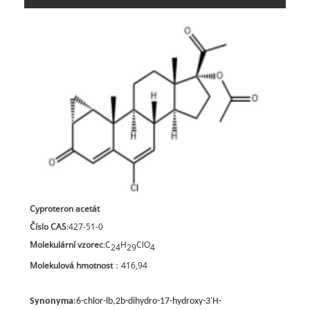
Cyproteron acetát
Číslo CAS
:427-51-0
Molekulární vzorec
:C
H
ClO
24
29
4
Molekulová hmotnost
：416,94
Synonyma
:
6-chlor-lb,2b-dihydro-17-hydroxy-3'H-