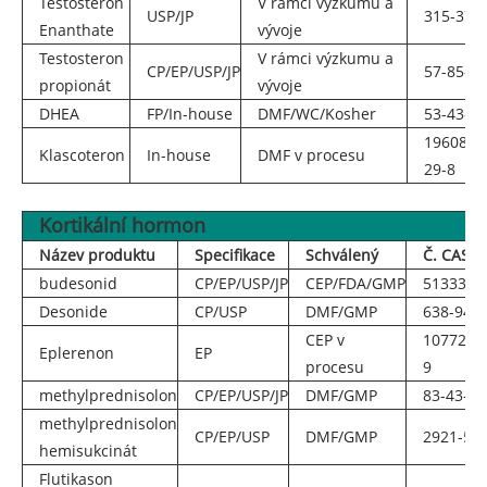
Testosteron
V rámci výzkumu a
USP/JP
315-37-7
Enanthate
vývoje
Testosteron
V rámci výzkumu a
CP/EP/USP/JP
57-85-2
propionát
vývoje
DHEA
FP/
In-house
DMF/WC/Kosher
53-43-0
19608-
Klascoteron
In-house
DMF v procesu
29-8
Kortikální hormon
Název produktu
Specifikace
Schválený
Č. CAS
budesonid
CP/EP/USP/JP
CEP/FDA/GMP
51333-2
Desonide
CP/USP
DMF/GMP
638-94-8
CEP v
107724-
Eplerenon
EP
procesu
9
methylprednisolon
CP/EP/USP/JP
DMF/GMP
83-43-2
methylprednisolon
CP/EP/USP
DMF/GMP
2921-57-
hemisukcinát
Flutikason