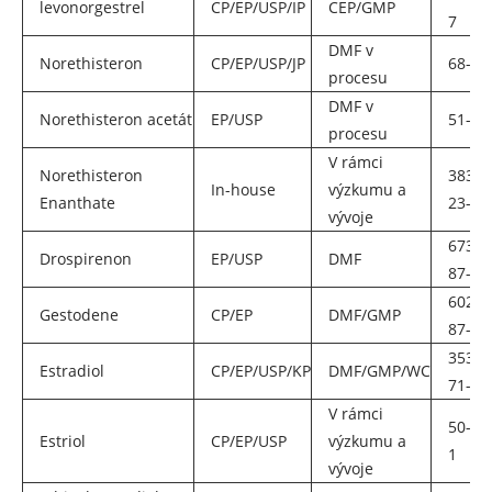
levonorgestrel
CP/EP/USP/IP
CEP/GMP
7
DMF v
Norethisteron
CP/EP/USP/JP
68-22
procesu
DMF v
Norethisteron acetát
EP/USP
51-98
procesu
V rámci
Norethisteron
3836-
In-house
výzkumu a
Enanthate
23-5
vývoje
67392
Drospirenon
EP/USP
DMF
87-4
60282
Gestodene
CP/EP
DMF/GMP
87-3
35380
Estradiol
CP/EP/USP/KP
DMF/GMP/WC
71-3
V rámci
50-27
Estriol
CP/EP/USP
výzkumu a
1
vývoje