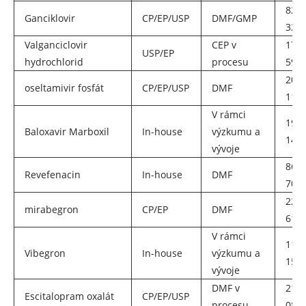
8241
Ganciklovir
CP/EP/USP
DMF/GMP
32-0
Valganciclovir
CEP v
175
USP/EP
hydrochlorid
procesu
59-5
204
oseltamivir fosfát
CP/EP/USP
DMF
11-8
V rámci
198
Baloxavir Marboxil
In-house
výzkumu a
14-1
vývoje
864
Revefenacin
In-house
DMF
70-9
223
mirabegron
CP/EP
DMF
61-8
V rámci
119
Vibegron
In-house
výzkumu a
15-1
vývoje
DMF v
219
Escitalopram oxalát
CP/EP/USP
procesu
08-2