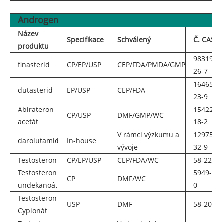
Androgen
Název
Specifikace
Schválený
Č. CAS
produktu
98319-
finasterid
CP/EP/USP
CEP/FDA/PMDA/GMP
26-7
164656-
dutasterid
EP/USP
CEP/FDA
23-9
Abirateron
154229-
CP/USP
DMF/GMP/WC
acetát
18-2
V rámci výzkumu a
1297538
darolutamid
In-house
vývoje
32-9
Testosteron
CP/EP/USP
CEP/FDA/WC
58-22-0
Testosteron
5949-44-
CP
DMF/WC
undekanoát
0
Testosteron
USP
DMF
58-20-8
Cypionát