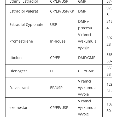
Ethinyl Estradiol
CP/EP/USP
GMP
57-63
979-3
Estradiol Valerát
CP/EP/USP/KP
DMF
8
DMF v
313-0
Estradiol Cypionate
USP
procesu
4
V rámci
39219
Promestriene
In-house
výzkumu a
28-8
vývoje
5630-
tibolon
CP/EP
DMF/GMP
53-5
65928
Dienogest
EP
CEP/GMP
58-7
V rámci
12945
Fulvestrant
EP/USP
výzkumu a
61-8
vývoje
V rámci
10786
exemestan
CP/EP/USP
výzkumu a
30-4
vývoje