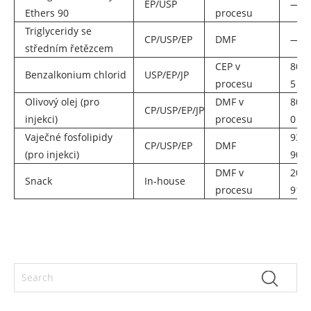
EP/USP
——
Ethers 90
procesu
Triglyceridy se
CP/USP/EP
DMF
——
středním řetězcem
CEP v
8001
Benzalkonium chlorid
USP/EP/JP
procesu
5
Olivový olej (pro
DMF v
8001
CP/USP/EP/JP
injekci)
procesu
0
Vaječné fosfolipidy
9368
CP/USP/EP
DMF
(pro injekci)
90-6
DMF v
203
Snack
In-house
procesu
91-1