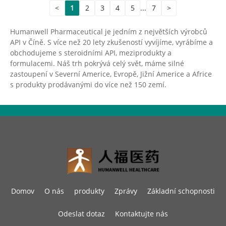
<
1
2
3
4
5
...
7
>
Humanwell Pharmaceutical je jedním z největších výrobců
API v Číně. S více než 20 lety zkušeností vyvíjíme, vyrábíme a
obchodujeme s steroidními API, meziprodukty a
formulacemi. Náš trh pokrývá celý svět, máme silné
zastoupení v Severní Americe, Evropě, Jižní Americe a Africe
s produkty prodávanými do více než 150 zemí.
Domov
O nás
produkty
Zprávy
Základní schopnosti
Odeslat dotaz
Kontaktujte nás