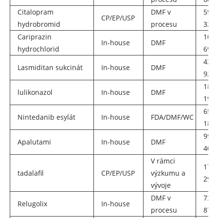
Citalopram
DMF v
5972
CP/EP/USP
hydrobromid
procesu
32-7
Cariprazin
108
In-house
DMF
hydrochlorid
69-0
439
Lasmiditan sukcinát
In-house
DMF
92-6
187
lulikonazol
In-house
DMF
19-8
656
Nintedanib esylát
In-house
FDA/DMF/WC
18-6
956
Apalutami
In-house
DMF
40-8
V rámci
171
tadalafil
CP/EP/USP
výzkumu a
29-5
vývoje
DMF v
737
Relugolix
In-house
procesu
87-6