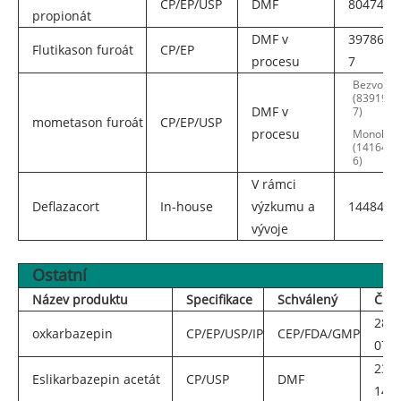
CP/EP/USP
DMF
80474-1
propionát
DMF v
397864-
Flutikason furoát
CP/EP
procesu
7
Bezvodý
(83919-2
DMF v
7)
mometason furoát
CP/EP/USP
procesu
Monohyd
(141646-
6)
V rámci
Deflazacort
In-house
výzkumu a
14484-4
vývoje
Ostatní
Název produktu
Specifikace
Schválený
Č. C
2872
oxkarbazepin
CP/EP/USP/IP
CEP/FDA/GMP
07-5
236
Eslikarbazepin acetát
CP/USP
DMF
14-5