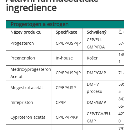
ingredience
Progestogen a estrogen
Název produktu
Specifikace
Schválený
Č. CA
CEP/EU-
Progesteron
CP/EP/USP/JP
57-83
GMP/FDA
145-1
Pregnenolon
In-house
Košer
1
Medroxyprogesteron
CP/EP/USP/JP
DMF/GMP
71-58
Acetát
DMF v
595-3
Megestrol acetát
CP/EP/USP
procesu
5
84371
mifepriston
CP/IP
DMF/GMP
65-3
CEP/TGA/EU-
427-5
Cyproteron acetát
CP/EP/IP/KP
GMP
0
797-6