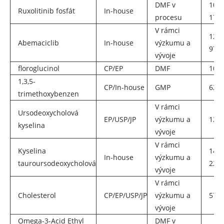
DMF v
109
Ruxolitinib fosfát
In-house
procesu
17-7
V rámci
123
Abemaciclib
In-house
výzkumu a
97-7
vývoje
floroglucinol
CP/EP
DMF
108-
1,3,5-
CP/In-house
GMP
621-
trimethoxybenzen
V rámci
Ursodeoxycholová
EP/USP/JP
výzkumu a
128-
kyselina
vývoje
V rámci
Kyselina
1460
In-house
výzkumu a
tauroursodeoxycholová
22-2
vývoje
V rámci
Cholesterol
CP/EP/USP/JP
výzkumu a
57-8
vývoje
Omega-3-Acid Ethyl
DMF v