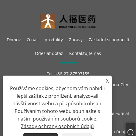
Domov
O nás
produkty
Zprávy
Základní schopnosti
Odeslat dotaz
Kontaktujte nás
Tel:
+86-27-87597155
E-mailem:
sales@steroid-chem.com
X
Adresa:
Gedian Economic Development District, E-zhou City,
Používáme cookies, abychom vám nabídli
Hubei, Čína.
lepší zážitek z prohlížení, analyzovali
návštěvnost webu a přizpůsobili obsah.
Používáním tohoto webu souhlasíte s
Copyright © 2022 Hubei Gedian Humanwell Pharmaceutical
naším používáním souborů cookie.
Co., Ltd. Všechna práva vyhrazena
Zásady ochrany osobních údajů
Links
Sitemap
RSS
XML
Zásady ochrany osobních údajů