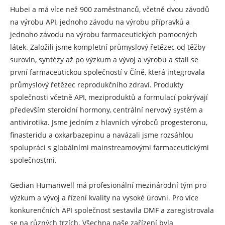
Hubei a má více než 900 zaměstnanců, včetně dvou závodů
na výrobu API, jednoho závodu na výrobu přípravků a
jednoho závodu na výrobu farmaceutických pomocných
látek. Založili jsme kompletní průmyslový řetězec od těžby
surovin, syntézy až po výzkum a vývoj a výrobu a stali se
první farmaceutickou společností v Číně, která integrovala
průmyslový řetězec reprodukčního zdraví. Produkty
společnosti včetně API, meziproduktů a formulací pokrývají
především steroidní hormony, centrální nervový systém a
antivirotika. Jsme jedním z hlavních výrobců progesteronu,
finasteridu a oxkarbazepinu a navázali jsme rozsáhlou
spolupráci s globálními mainstreamovými farmaceutickými
společnostmi.
Gedian Humanwell má profesionální mezinárodní tým pro
výzkum a vývoj a řízení kvality na vysoké úrovni. Pro více
konkurenčních API společnost sestavila DMF a zaregistrovala
se na různých trzích. Všechna naše zařízení byla