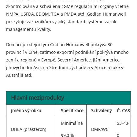
zkontrolována a schválena cGMP regulačními orgány včetně
NMPA, USFDA, EDQM, TGA a PMDA atd. Gedian Humanwell
poskytuje zákazníkům vysoký standard systému záruk
managementu kvality.
Domácí prodejní tým Gedian Humanwell pokrývá 30
provincií v Číně, zatímco exportní podnikání pokrývá mnoho
zemí a regionů v Evropě, Severní Americe, Jižní Americe,
jihovýchodní Asii, na Středním východě a v Africe a také v
Austrálii atd.
Hlavní meziprodukty
jméno výrobku
Specifikace
Schválený
Č. CAS
Minimálně
53-43-
DHEA (prasteron)
DMF/WC
99,0 %
0