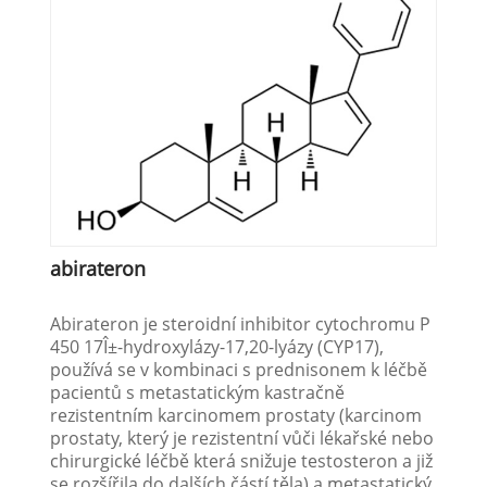
abirateron
Abirateron je steroidní inhibitor cytochromu P
450 17Î±-hydroxylázy-17,20-lyázy (CYP17),
používá se v kombinaci s prednisonem k léčbě
pacientů s metastatickým kastračně
rezistentním karcinomem prostaty (karcinom
prostaty, který je rezistentní vůči lékařské nebo
chirurgické léčbě která snižuje testosteron a již
se rozšířila do dalších částí těla) a metastatický