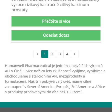
vysoce rizikový kastračně citlivý karcinom
prostaty.
Přečtěte si více
Odeslat dotaz
<
1
2
3
4
>
Humanwell Pharmaceutical je jedním z největších výrobců
API v Číně. S více než 20 lety zkušeností vyvíjíme, vyrábíme a
obchodujeme s steroidními API, meziprodukty a
formulacemi. Náš trh pokrývá celý svět, máme silné
zastoupení v Severní Americe, Evropě, Jižní Americe a Africe
s produkty prodávanými do více než 150 zemí.