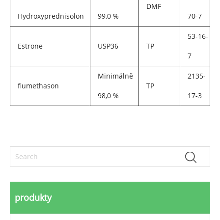
DMF
Hydroxyprednisolon
99,0 %
70-7
53-16-
Estrone
USP36
TP
7
Minimálně
2135-
flumethason
TP
98,0 %
17-3
produkty