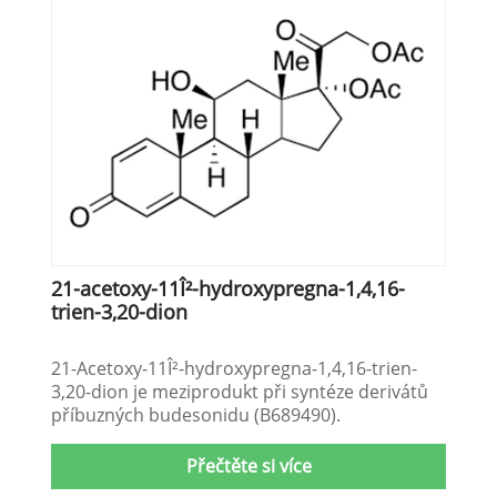
21-acetoxy-11Î²-hydroxypregna-1,4,16-
trien-3,20-dion
21-Acetoxy-11Î²-hydroxypregna-1,4,16-trien-
3,20-dion je meziprodukt při syntéze derivátů
příbuzných budesonidu (B689490).
Přečtěte si více