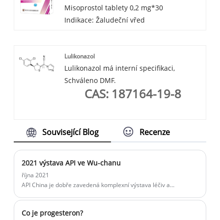
Misoprostol tablety 0,2 mg*30
Indikace: Žaludeční vřed
Lulikonazol
Lulikonazol má interní specifikaci,
Schváleno DMF.
CAS: 187164-19-8
Související Blog
Recenze
2021 výstava API ve Wu-chanu
října 2021
API China je dobře zavedená komplexní výstava léčiv a
chemikálií v čínském farmaceutickém průmyslu. S více než
40letými zkušenostmi v Číně je to dobře známá oslava pro
Co je progesteron?
všechny strany zapojené do čínského farmaceutického trhu.