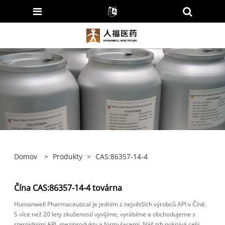
Domov
>
Produkty
>
CAS:86357-14-4
Čína CAS:86357-14-4 továrna
Humanwell Pharmaceutical je jedním z největších výrobců API v Číně.
S více než 20 lety zkušeností vyvíjíme, vyrábíme a obchodujeme s
steroidními API, meziprodukty a formulacemi. Náš trh pokrývá celý