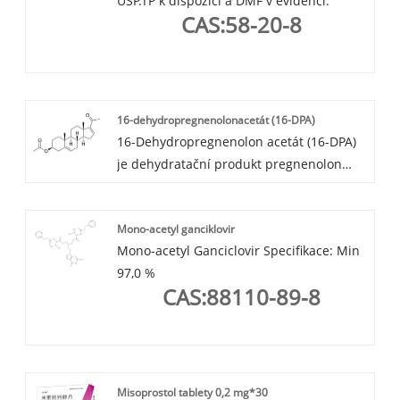
USP.TP k dispozici a DMF v evidenci.
CAS:58-20-8
16-dehydropregnenolonacetát (16-DPA)
16-Dehydropregnenolon acetát (16-DPA)
je dehydratační produkt pregnenolon
acetátu.
CAS:979-02-2
Mono-acetyl ganciklovir
Mono-acetyl Ganciclovir Specifikace: Min
97,0 %
CAS:88110-89-8
Misoprostol tablety 0,2 mg*30