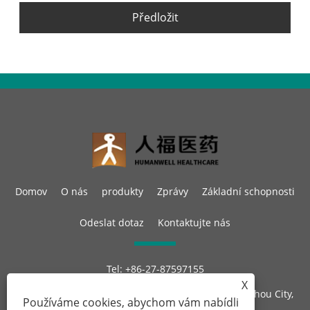
Předložit
Domov
O nás
produkty
Zprávy
Základní schopnosti
Odeslat dotaz
Kontaktujte nás
Tel:
+86-27-87597155
E-mailem:
sales@steroid-chem.com
X
Adresa:
Gedian Economic Development District, E-zhou City,
Používáme cookies, abychom vám nabídli
Hubei, Čína.