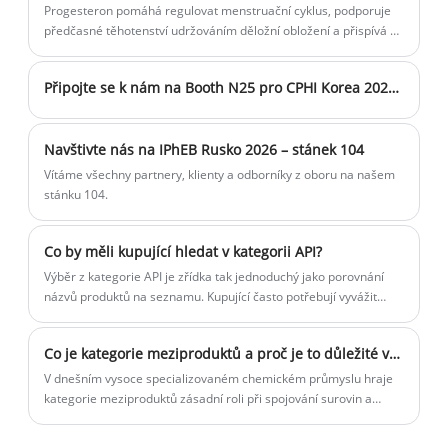
Progesteron pomáhá regulovat menstruační cyklus, podporuje
předčasné těhotenství udržováním děložní obložení a přispívá ke
zdraví prsu. U jedinců s hormonální nerovnováhou, neplodnost
nebo specifickými zdravotními stavy může být nezbytný
Připojte se k nám na Booth N25 pro CPHI Korea 2025 v Soulu
doplňkový progesteron.
Navštivte nás na IPhEB Rusko 2026 – stánek 104
Vítáme všechny partnery, klienty a odborníky z oboru na našem
stánku 104.
Co by měli kupující hledat v kategorii API?
Výběr z kategorie API je zřídka tak jednoduchý jako porovnání
názvů produktů na seznamu. Kupující často potřebují vyvážit
regulační očekávání, konzistenci kvality, technickou podporu,
kontinuitu dodávek a praktickou realitu škálování od hodnocení
Co je kategorie meziproduktů a proč je to důležité v moderní farmaceutické výrobě
až po komerční zakázky.
V dnešním vysoce specializovaném chemickém průmyslu hraje
kategorie meziproduktů zásadní roli při spojování surovin a
finálních aktivních farmaceutických přísad. Společnosti jako
Humanwell jsou hluboce zapojeny do vývoje a dodávek vysoce