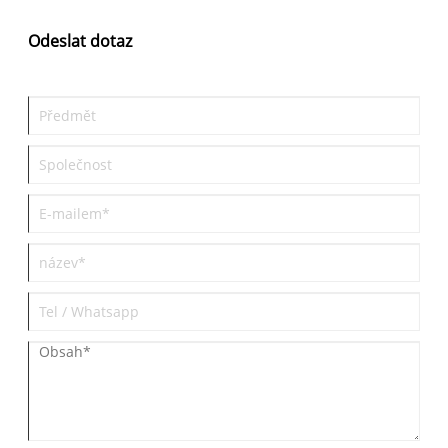
kvalitních meziproduktů, které zajišťují efektivitu, bezpečnost a
škálovatelnost napříč farmaceutickými výrobními řetězci.
Odeslat dotaz