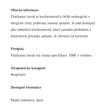
Obecná informace
Flutikason furoát je kortikosteroid k léčbě nealergické a
alergické rýmy podávaný nosním sprejem. Je také dostupný
jako inhalační kortikosteroid, který pomáhá předcházet a
kontrolovat příznaky astmatu. Je odvozen od kortizolu.
Předpisy
Flutikason furoát má vlastní specifikace. DMF v evidenci.
Terapeutická kategorie
Respirační
Dostupné formulace
P
pudr (inhalace)
,
sprej