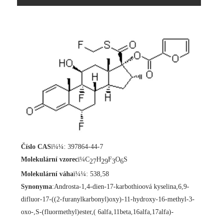
Číslo CAS
ï¼¼: 397864-44-7
Molekulární vzorec
ï¼C
H
F
O
S
27
29
3
6
Molekulární váha
ï¼¼: 538,58
Synonyma
:
Androsta-1,4-dien-17-karbothioová kyselina,6,9-
difluor-17-((2-furanylkarbonyl)oxy)-11-hydroxy-16-methyl-3-
oxo-,S-(fluormethyl)ester,( 6alfa,11beta,16alfa,17alfa)-