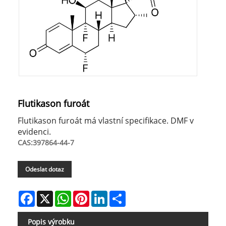
Flutikason furoát
Flutikason furoát má vlastní specifikace. DMF v
evidenci.
CAS:397864-44-7
Odeslat dotaz
Facebook
X
WhatsApp
Pinterest
LinkedIn
Share
Popis výrobku