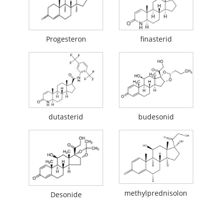
Progesteron
finasterid
dutasterid
budesonid
methylprednisolon
Desonide