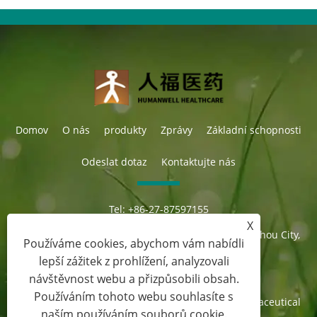
Domov
O nás
produkty
Zprávy
Základní schopnosti
Odeslat dotaz
Kontaktujte nás
Tel:
+86-27-87597155
E-mailem:
sales@steroid-chem.com
X
Adresa:
Gedian Economic Development District, E-zhou City,
Používáme cookies, abychom vám nabídli
Hubei, Čína.
lepší zážitek z prohlížení, analyzovali
návštěvnost webu a přizpůsobili obsah.
Používáním tohoto webu souhlasíte s
Copyright © 2022 Hubei Gedian Humanwell Pharmaceutical
naším používáním souborů cookie.