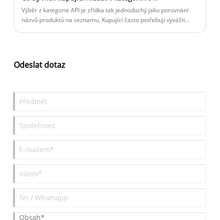
Výběr z kategorie API je zřídka tak jednoduchý jako porovnání
názvů produktů na seznamu. Kupující často potřebují vyvážit
regulační očekávání, konzistenci kvality, technickou podporu,
kontinuitu dodávek a praktickou realitu škálování od hodnocení
až po komerční zakázky.
Odeslat dotaz