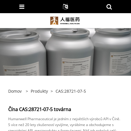
Domov
>
Produkty
>
CAS:28721-07-5
Čína CAS:28721-07-5 továrna
Humanwell Pharmaceutical je jedním z největších výrobců API v Číně.
S více než 20 lety zkušeností vyvíjíme, vyrábíme a obchodujeme s
steroidními API, meziprodukty a formulacemi. Náš trh pokrývá celý