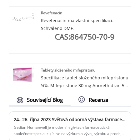
Revefenacin
Revefenacin má vlastní specifikaci.
Schváleno DMF.
CAS:864750-70-9
Tablety složeného mifepristonu
Specifikace tablet složeného mifepristonu
¼¼: Mifepristone 30 mg Anorethidran 5
mg*2
Související Blog
Recenze
Indikace ¼¼¼: Potrat
24.–26. října 2023 Světová odborná výstava farmaceutického průmyslu CPHI ve Španělsku
Gedian Humanwell je moderní high-tech farmaceutická
společnost specializující se na výzkum a vývoj, výrobu a prodej
léků na regulaci plodnosti a steroidních API. Náš tým bude v API