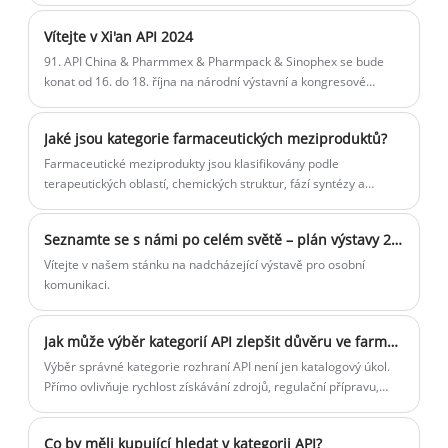
Hall, stánek 81B40, vítejte na naší návštěvě!
Vítejte v Xi'an API 2024
91. API China & Pharmmex & Pharmpack & Sinophex se bude
konat od 16. do 18. října na národní výstavní a kongresové
centrum (Xi'an), naše číslo stánku je 3A08.
Jaké jsou kategorie farmaceutických meziproduktů?
Farmaceutické meziprodukty jsou klasifikovány podle
terapeutických oblastí, chemických struktur, fází syntézy a
výrobních technologií, které pokrývají více typů, jako je anti-
nádor a antiinfekce. Jsou klíčovými prekurzory v syntéze
Seznamte se s námi po celém světě – plán výstavy 2026
aktivních farmaceutických složek.
Vítejte v našem stánku na nadcházející výstavě pro osobní
komunikaci.
Jak může výběr kategorií API zlepšit důvěru ve farmaceutické zdroje?
Výběr správné kategorie rozhraní API není jen katalogový úkol.
Přímo ovlivňuje rychlost získávání zdrojů, regulační přípravu,
technickou komunikaci, konzistenci šarží a dlouhodobou důvěru
dodávek.
Co by měli kupující hledat v kategorii API?