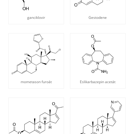
ganciklovir
Gestodene
mometason furoát
Eslikarbazepin acetát