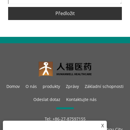
Předložit
Domov
O nás
produkty
Zprávy
Základní schopnosti
Odeslat dotaz
Kontaktujte nás
Tel:
+86-27-87597155
E-mailem:
sales@steroid-chem.com
X
Adresa:
Gedian Economic Development District, E-zhou City,