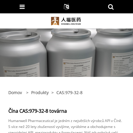
Domov
>
Produkty
>
CAS:979-32-8
Čína CAS:979-32-8 továrna
Humanwell Pharmaceutical je jedním z největších výrobců API v Číně.
S více než 20 lety zkušeností vyvíjíme, vyrábíme a obchodujeme s
steroidními API, meziprodukty a formulacemi. Náš trh pokrývá celý