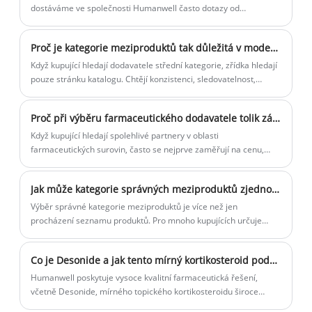
dostáváme ve společnosti Humanwell často dotazy od
jednotlivců, kteří zvažují nouzovou antikoncepci. Jeden z
nejčastějších a nejdůležitějších dotazů, se kterými se setkáváme,
Proč je kategorie meziproduktů tak důležitá v moderní farmaceutické výrobě?
se týká bezpečnostního profilu tobolek Levonorgestrel.
Když kupující hledají dodavatele střední kategorie, zřídka hledají
pouze stránku katalogu. Chtějí konzistenci, sledovatelnost,
spolehlivé škálování a jistotu, že každá fáze před finální aktivní
složkou byla zvládnuta disciplinovaně.
Proč při výběru farmaceutického dodavatele tolik záleží na kategorii API?
Když kupující hledají spolehlivé partnery v oblasti
farmaceutických surovin, často se nejprve zaměřují na cenu,
dodací lhůtu a dostupnost produktu. Podle mých zkušeností
může tento přístup přehlédnout důležitější signál: jak dodavatel
Jak může kategorie správných meziproduktů zjednodušit získávání léčiv?
strukturuje svou kategorii API.
Výběr správné kategorie meziproduktů je více než jen
procházení seznamu produktů. Pro mnoho kupujících určuje
rychlost získávání zdrojů, technickou komunikaci, efektivitu
dokumentace, konzistenci dávek a dlouhodobou důvěru v
Co je Desonide a jak tento mírný kortikosteroid podporuje účinné ošetření pleti
dodávky.
Humanwell poskytuje vysoce kvalitní farmaceutická řešení,
včetně Desonide, mírného topického kortikosteroidu široce
používaného v dermatologické péči. Jako důvěryhodný dodavatel