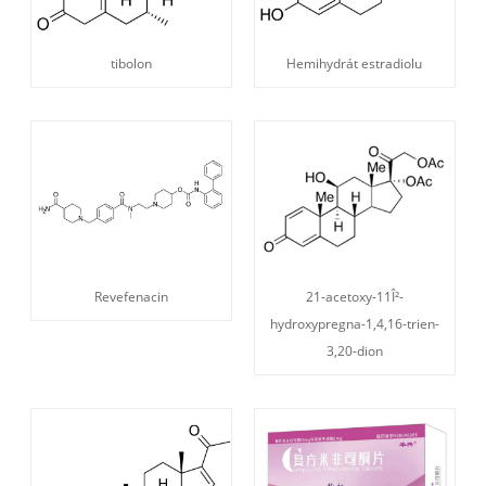
tibolon
Hemihydrát estradiolu
Revefenacin
21-acetoxy-11Î²-
hydroxypregna-1,4,16-trien-
3,20-dion