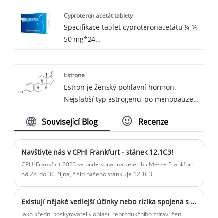
CAS:68-96-2
Cyproteron acetát tablety
Specifikace tablet cyproteronacetátu ¼ ¼
50 mg*24
Indikace: Antiandrogenní
Estrone
Estron je ženský pohlavní hormon.
Nejslabší typ estrogenu, po menopauze
je obvykle vyšší. Stejně jako všechny
Související Blog
Recenze
estrogeny, estron podporuje ženský
sexuální vývoj a funkci. Nízká nebo
vysoká hladina estronu může způsobit
Navštivte nás v CPHI Frankfurt - stánek 12.1C3!
příznaky, jako je nepravidelné krvácení,
CPHI Frankfurt 2025 se bude konat na veletrhu Messe Frankfurt
únava nebo změny nálad.
od 28. do 30. října, číslo našeho stánku je 12.1C3.
CAS:53-16-7
Existují nějaké vedlejší účinky nebo rizika spojená s tobolkami Levonorgestrel
Jako přední poskytovatel v oblasti reprodukčního zdraví žen