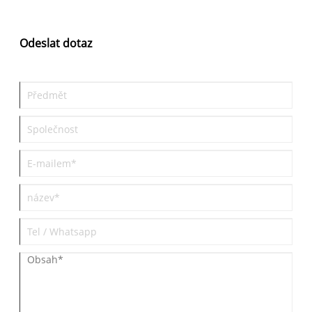
farmaceutických přísad se Humanwell zaměřuje na konzistentní
kvalitu, spolehlivé výrobní standardy a profesionální podporu pro
globální zákazníky, kteří hledají účinné protizánětlivé sloučeniny.
Odeslat dotaz