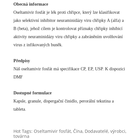
Obecná informace
Oseltamivir fosfát je lék proti chřipce, který lze klasifikovat
jako selektivní inhibitor neuraminidázy viru chřipky A (alfa) a
B (beta), jehož cílem je kontrolovat příznaky chřipky inhibicí
aktivity neuraminidázy viru chřipky a zabráněním uvolňování
virus z infikovaných buněk.
Předpisy
Náš oseltamivir fosfát má specifikace CP, EP, USP. K dispozici
DMF
Dostupné formulace
Kapsle, granule, dispergační činidlo, perorální tekutina a
tableta.
Hot Tags: Oseltamivir fosfát, Čína, Dodavatelé, výrobci,
továrna