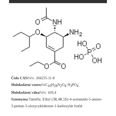
Číslo CAS
ï¼¼: 204255-11-8
Molekulární vzorec
ï¼C
H
N
O
·H
PO
16
28
2
4
3
4
Molekulární váha
ï¼¼: 410,4
Synonyma
:
Tamiflu; Ethyl (3R,4R,5S)-4-acetamido-5-amino-
3-pentan-3-yloxycyklohexen-1-karboxylát fosfát