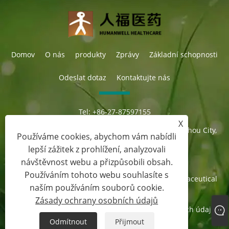
Domov
O nás
produkty
Zprávy
Základní schopnosti
Odeslat dotaz
Kontaktujte nás
Tel:
+86-27-87597155
E-mailem:
sales@steroid-chem.com
X
Adresa:
Gedian Economic Development District, E-zhou City,
Používáme cookies, abychom vám nabídli
Hubei, Čína.
lepší zážitek z prohlížení, analyzovali
návštěvnost webu a přizpůsobili obsah.
Používáním tohoto webu souhlasíte s
Copyright © 2022 Hubei Gedian Humanwell Pharmaceutical
naším používáním souborů cookie.
Co., Ltd. Všechna práva vyhrazena
Zásady ochrany osobních údajů
Links
Sitemap
RSS
XML
Zásady ochrany osobních údajů
Odmítnout
Přijmout