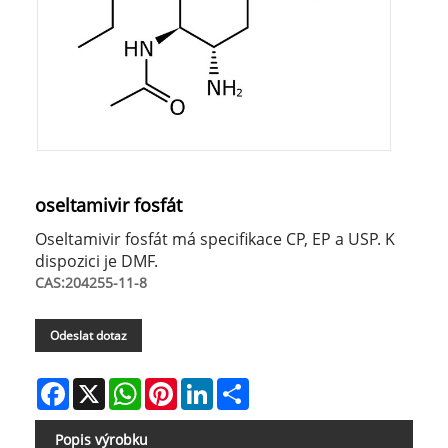
oseltamivir fosfát
Oseltamivir fosfát má specifikace CP, EP a USP. K
dispozici je DMF.
CAS:204255-11-8
Odeslat dotaz
Facebook
X
WhatsApp
Pinterest
LinkedIn
Share
Popis výrobku