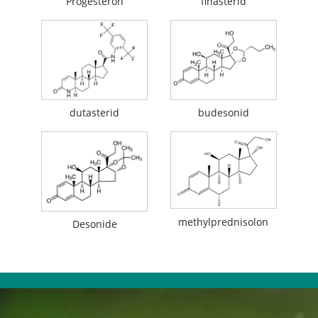
Progesteron
finasterid
dutasterid
budesonid
methylprednisolon
Desonide