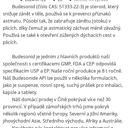
Budesonid (číslo CAS: 51333-22-3) je steroid, který
snižuje zánět v těle, používá se k prevenci příznaků
astmatu. Působí tak, že zabraňuje zánětu (otoku) v
plicích, díky čemuž je astmatický záchvat méně závažný.
Používá se také k otevření zúžených dýchacích cest v
plicích.
Budesonid je jedním z hlavních produktů naší
společnosti s certifikacemi GMP, FDA a CEP
odpovídá
specifikacím USP a EP. Naše roční produkce je 8 t ročně.
Náš Budesonide API lze použít v několika formulacích,
jako je suspenze, nosní sprej, suchý prášek pro inhalaci,
kapsle a tablety.
Náš domácí prodej v Číně pokrýval více než 30
provincií. V případě zámořských trhů jsme pokryli
několik regionů včetně Evropy, Severní a Jižní Ameriky,
jihovýchodní Asie, Středního východu, Afriky a Austrálie.