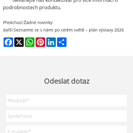
Neváhejte nás kontaktovat pro více informací o
podrobnostech produktu.
Předchozí:
Žádné novinky
další:
Seznamte se s námi po celém světě – plán výstavy 2026
Facebook
X
WhatsApp
Pinterest
LinkedIn
Share
Odeslat dotaz