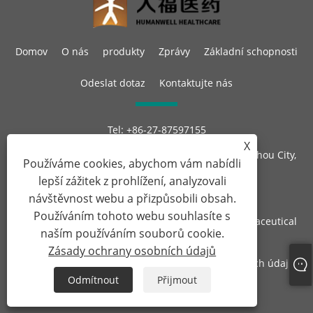
Domov
O nás
produkty
Zprávy
Základní schopnosti
Odeslat dotaz
Kontaktujte nás
Tel:
+86-27-87597155
E-mailem:
sales@steroid-chem.com
X
Adresa:
Gedian Economic Development District, E-zhou City,
Používáme cookies, abychom vám nabídli
Hubei, Čína.
lepší zážitek z prohlížení, analyzovali
návštěvnost webu a přizpůsobili obsah.
Používáním tohoto webu souhlasíte s
Copyright © 2022 Hubei Gedian Humanwell Pharmaceutical
naším používáním souborů cookie.
Co., Ltd. Všechna práva vyhrazena
Zásady ochrany osobních údajů
Links
Sitemap
RSS
XML
Zásady ochrany osobních údajů
Odmítnout
Přijmout