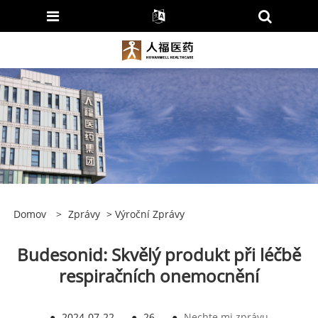
Domov
>
Zprávy
>
Výroční Zprávy
Budesonid: Skvělý produkt při léčbě
respiračních onemocnění
●
2024-07-22
●
26
●
Nechte mi zprávu