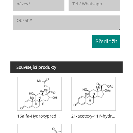
Související produkty
16alfa-Hydroxyprednisolon
21-acetoxy-11Î²-hydroxypregna-1,4,16-trien-3,20-dion