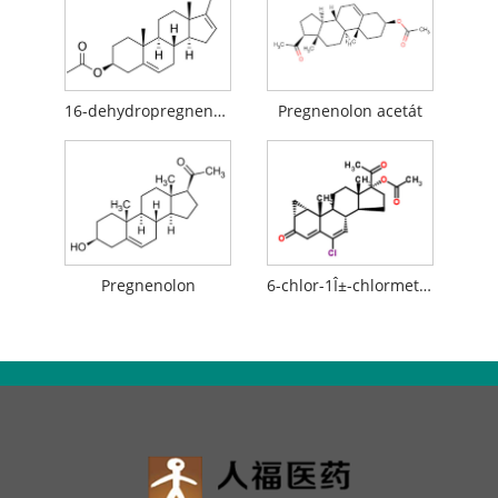
16-dehydropregnenolonacetát (16-DPA)
Pregnenolon acetát
Pregnenolon
6-chlor-1Î±-chlormethyl-3,20-dioxo-pregna-4,6-dien-17Î±-acetoxy