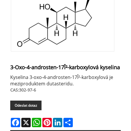
3-Oxo-4-androsten-17Î²-karboxylová kyselina
Kyselina 3-oxo-4-androsten-17Î²-karboxylová je
meziproduktem dutasteridu.
CAS:302-97-6
Odeslat dotaz
Facebook
X
WhatsApp
Pinterest
LinkedIn
Share