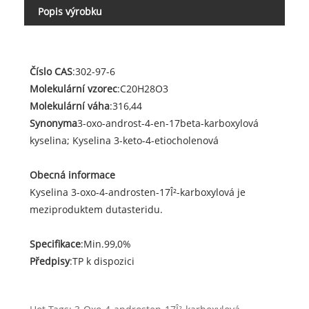
Popis výrobku
Číslo CAS
:302-97-6
Molekulární vzorec
:C20H28O3
Molekulární váha
:316,44
Synonyma
3-oxo-androst-4-en-17beta-karboxylová
kyselina; Kyselina 3-keto-4-etiocholenová
Obecná informace
Kyselina 3-oxo-4-androsten-17Î²-karboxylová je
meziproduktem dutasteridu.
Specifikace
:Min.99,0%
Předpisy
:TP k dispozici